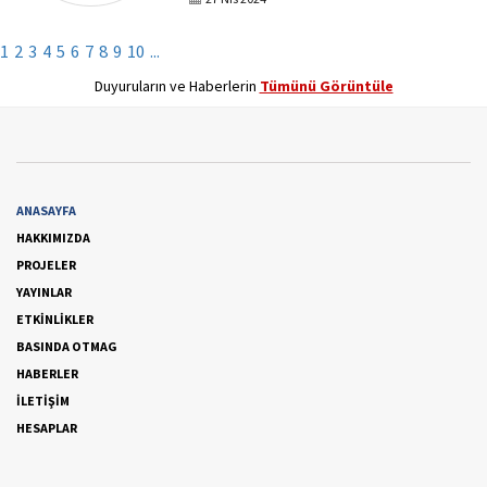
1
2
3
4
5
6
7
8
9
10
...
Duyuruların ve Haberlerin
Tümünü Görüntüle
ANASAYFA
HAKKIMIZDA
PROJELER
YAYINLAR
ETKİNLİKLER
BASINDA OTMAG
HABERLER
İLETİŞİM
HESAPLAR