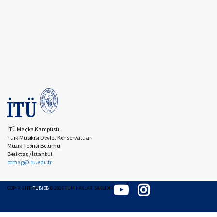
İTÜ Maçka Kampüsü
Türk Musikisi Devlet Konservatuarı
Müzik Teorisi Bölümü
Beşiktaş / İstanbul
otmag@itu.edu.tr
COPYRIGHT
İTÜBİDB
©
2026
TÜM HAKLARI SAKLIDIR