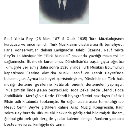
Rauf Yekta Bey (26 Mart 1871-8 Ocak 1935) Türk Müzikolojisinin
kurucusu ve öncü ismidir. Türk Musikisinin uluslararası ilk temsiliyeti,
Paris Konservatuar dekanı Lavignac’ın talebi üzerine, Rauf Yekta
Bey’in La Musique’de “Türk Musikisi” hakkında yazdığı makalesi ile
sağlanmıştır. İlk müzik kurumumuz Dârülelhân’da başlangıçta öğretici
kimliğiyle yer almış daha sonra 1926 yılında Türk Musikisi Bölümünün
kapatılması üzerine Alaturka Musiki Tasnif ve Tespit Heyeti'nde
bulunmuştur. Ayrıca bu heyet içerisindeyken, Dârülehân’da Türk halk
müziği derleme gezilerine katılarak önemli derlemeler yapmıştır.
Müziğimizin önde gelen bestecileri; Hoca Zekai Dede Efendi, Hoca
Abdülkâdir-i Merâgî ve Dede Efendi biyografilerini hazırlayıp Esâtiz-i
Elhân adlı kitabında toplamıştır. Bir diğer uluslararası temsilciliği ise
Mesut Cemil Bey’le gittikleri Kahire Arap Müziği Kongresidir. Rauf
Yekta Bey burada Türk Musiki hakkında görüşlerini bildirmiştir. İkdam,
Şehbal gibi pek çok dergide yazılar kaleme almıştır. Bunların yanı sıra
besteci ve icracı kimliğiyle de tanınır.