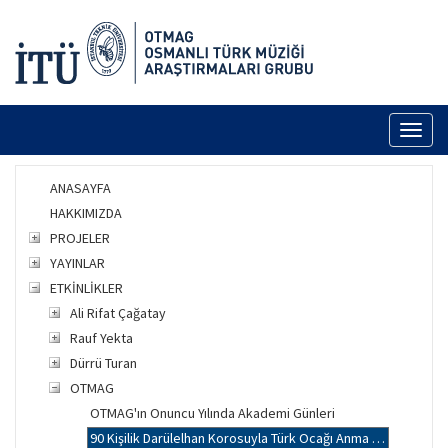
Toggl
naviga
ANASAYFA
HAKKIMIZDA
PROJELER
YAYINLAR
ETKİNLİKLER
Ali Rifat Çağatay
Rauf Yekta
Dürrü Turan
OTMAG
OTMAG'ın Onuncu Yılında Akademi Günleri
90 Kişilik Darülelhan Korosuyla Türk Ocağı Anma Konserleri ve Taş Plaklarda Koro Müziği - Cemal Ünlü