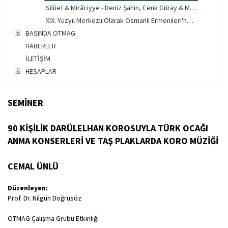
Silüet & Mirâciyye - Deniz Şahin, Cenk Güray & Murat Pay, Salih Demirtaş
XIX. Yüzyıl Merkezli Olarak Osmanlı Ermenileri'nde Türk Müziği - Fatma Âdile Başer
BASINDA OTMAG
HABERLER
İLETİŞİM
HESAPLAR
SEMİNER
90 KİŞİLİK DARÜLELHAN KOROSUYLA TÜRK OCAĞI
ANMA KONSERLERİ VE TAŞ PLAKLARDA KORO MÜZİĞİ
CEMAL ÜNLÜ
Düzenleyen:
Prof. Dr. Nilgün Doğrusöz
OTMAG Çalışma Grubu Etkinliği