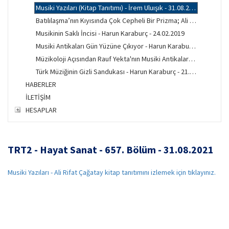
Musiki Yazıları (Kitap Tanıtımı) - İrem Uluışık - 31.08.2021
Batılılaşma’nın Kıyısında Çok Cepheli Bir Prizma; Ali Rifat Çağatay - Emir Altuğ Karakaya - 15.08.2021
Musikinin Saklı İncisi - Harun Karaburç - 24.02.2019
Musiki Antikaları Gün Yüzüne Çıkıyor - Harun Karaburç - 10.11.2018
Müzikoloji Açısından Rauf Yekta'nın Musiki Antikaları - Recep Uslu - 22.10.2018
Türk Müziğinin Gizli Sandukası - Harun Karaburç - 21.10.2018
HABERLER
İLETİŞİM
HESAPLAR
TRT2 - Hayat Sanat - 657. Bölüm - 31.08.2021
Musiki Yazıları - Ali Rifat Çağatay kitap tanıtımını izlemek için tıklayınız.