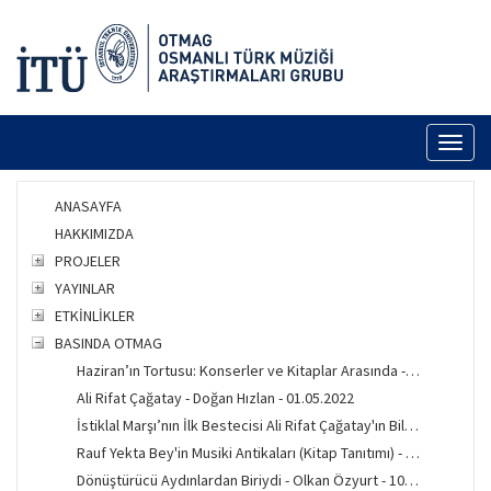
Toggl
naviga
ANASAYFA
HAKKIMIZDA
PROJELER
YAYINLAR
ETKİNLİKLER
BASINDA OTMAG
Haziran’ın Tortusu: Konserler ve Kitaplar Arasında - Ali Ergur - 01.07.2026
Ali Rifat Çağatay - Doğan Hızlan - 01.05.2022
İstiklal Marşı’nın İlk Bestecisi Ali Rifat Çağatay'ın Bilinmeyen Hayatı - Kış 2022
Rauf Yekta Bey'in Musiki Antikaları (Kitap Tanıtımı) - Duygu Taşdelen - 07.12.2021
Dönüştürücü Aydınlardan Biriydi - Olkan Özyurt - 10.09.2021